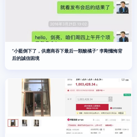
“小藍倒下了，供應商吞下最后一顆酸橘子” 李剛懺悔背
后的誠信困境