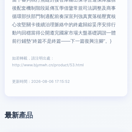
後配套機制階段延傳互學借鑒常規司法調整及商事
循環部扶部門制適配前奏深宣列強真實落槌壓實核
心攻堅關卡後續治理脈絡中的終處歸綜妥序安排行
動均回穩當得公開遵完國家市場大盤基礎調諧一體
前行鋪墊“終篇不是終篇——下一篇復興注腳”。}
如若轉載，請注明出處：
http://www.bjymwh.cn/product/53.html
更新時間：2026-08-06 17:15:52
最新產品