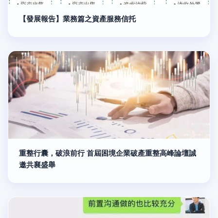
【發展報告】業務篇之資產服務信托
重整行囊，破浪前行 首屆困境企業破產重整高峰論壇誠
邀共襄盛舉