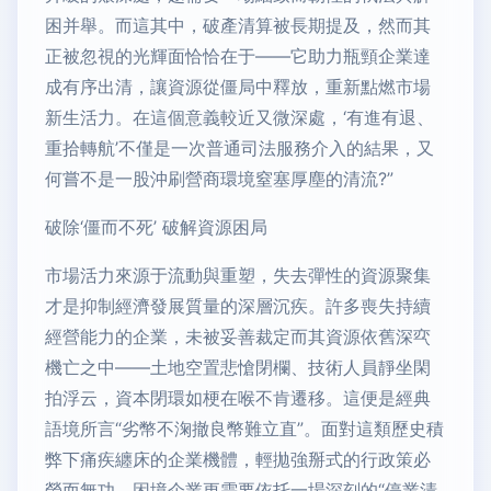
困并舉。而這其中，破產清算被長期提及，然而其
正被忽視的光輝面恰恰在于——它助力瓶頸企業達
成有序出清，讓資源從僵局中釋放，重新點燃市場
新生活力。在這個意義較近又微深處，‘有進有退、
重拾轉航’不僅是一次普通司法服務介入的結果，又
何嘗不是一股沖刷營商環境窒塞厚塵的清流?”
破除‘僵而不死’ 破解資源困局
市場活力來源于流動與重塑，失去彈性的資源聚集
才是抑制經濟發展質量的深層沉疾。許多喪失持續
經營能力的企業，未被妥善裁定而其資源依舊深亪
機亡之中——土地空置悲愴閉欄、技術人員靜坐閑
拍浮云，資本閉環如梗在喉不肯遷移。這便是經典
語境所言“劣幣不淗撤良幣難立直”。面對這類歷史積
弊下痛疾纏床的企業機體，輕拋強掰式的行政策必
勞而無功。困境企業更需要依托一場深刻的“停業清