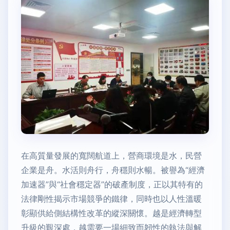
在高質量發展的寬闊航道上，營商環境是水，民營
企業是舟。水活則舟行，舟穩則水暢。被譽為“經濟
加速器”與“社會穩定器”的破產制度，正以其特有的
法律剛性揭示市場競爭的鐵律，同時也以人性溫暖
彰顯供給側結構性改革的縱深關懷。越是經濟轉型
升級的艱深處，越需要一場細致而韌性的執法與解