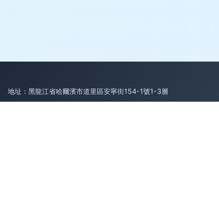
地址：黑龍江省哈爾濱市道里區安寧街154-1號1-3層
電話：1671810**
Copyright © 2026
www.bjymwh.cn
破產清算服務
黑龍江省訟
誠法律咨詢有限公司
破產清算服務
版權所有
Sitemap
感谢您访问我们的网站，您可能还对以下资源感兴趣：楚雄耪狈
货运代理有限公司