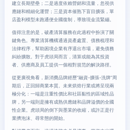
建立長期壁壘；二是過度依賴營銷和流量，忽視供
應鏈和精細化運營；三是資本催熟下盲目擴張，單
店盈利模型未跑通便全國復制，導致現金流緊繃。
值得注意的是，破產清算服務在此過程中扮演了關
鍵角色。專業清算機構通過資產處置、債務梳理和
法律程序，幫助困境企業有序退出市場，避免債務
糾紛擴散。對于虎頭局而言，清算或能為其投資
者、供應商及員工提供一個相對規范的解決路徑。
從更廣視角看，新消費品牌經歷“融資-擴張-洗牌”周
期后，正回歸商業本質。未來烘焙行業或將呈現兩
極分化：一端是注重性價比和社區黏性的區域性品
牌，另一端則是擁有成熟供應鏈和品牌溢價的全國
性企業。虎頭局的倒下與墨茉的收縮，或許正是行
業擠泡沫、尋常態的開始。