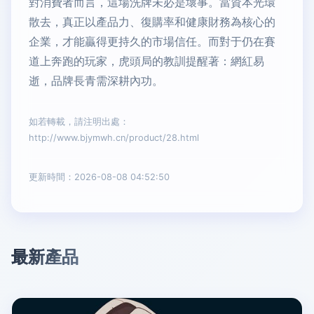
對消費者而言，這場洗牌未必是壞事。當資本光環
散去，真正以產品力、復購率和健康財務為核心的
企業，才能贏得更持久的市場信任。而對于仍在賽
道上奔跑的玩家，虎頭局的教訓提醒著：網紅易
逝，品牌長青需深耕內功。
如若轉載，請注明出處：
http://www.bjymwh.cn/product/28.html
更新時間：2026-08-08 04:52:50
最新產品