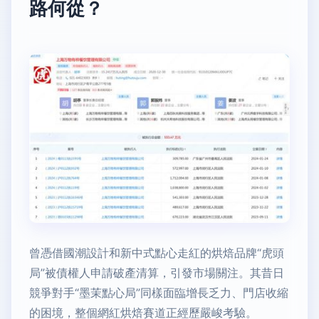
路何從？
曾憑借國潮設計和新中式點心走紅的烘焙品牌“虎頭
局”被債權人申請破產清算，引發市場關注。其昔日
競爭對手“墨茉點心局”同樣面臨增長乏力、門店收縮
的困境，整個網紅烘焙賽道正經歷嚴峻考驗。