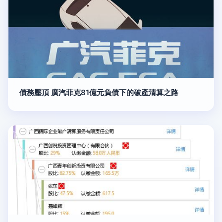
債務壓頂 廣汽菲克81億元負債下的破產清算之路