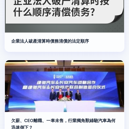
企業法人破產清算時債務清償的法定順序
欠薪、CEO離職、一車未售，行業獨角獸綠馳汽車為何
迅速倒下？