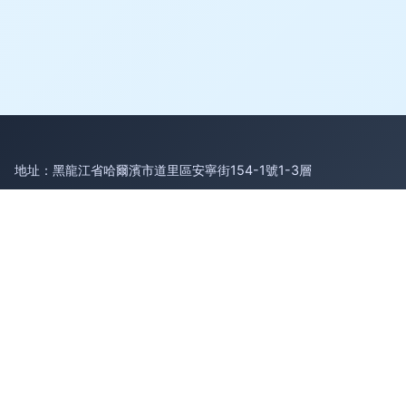
地址：黑龍江省哈爾濱市道里區安寧街154-1號1-3層
電話：1671810**
Copyright © 2026
www.bjymwh.cn
破產清算服務
黑龍江省訟
誠法律咨詢有限公司
破產清算服務
版權所有
Sitemap
感谢您访问我们的网站，您可能还对以下资源感兴趣：楚雄耪狈
货运代理有限公司