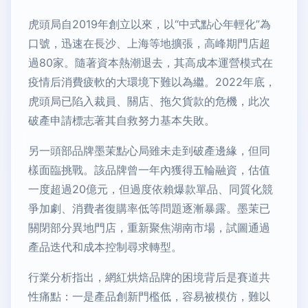
虎頭局自2019年創立以來，以“中式點心年輕化”為
口號，迅速在長沙、上海等地擴張，高峰期門店超
過80家。隨著資本熱潮退去，其高成本運營模式在
疫情后消費疲軟的大環境下難以為繼。2022年底，
虎頭局已陷入裁員、關店、拖欠貨款的危機，此次
破產申請標志著其自救努力基本失敗。
另一頭部品牌墨茉點心局雖未走到破產邊緣，但同
樣面臨挑戰。該品牌曾一年內獲得五輪融資，估值
一度超過20億元，但過度依賴爆款單品、同質化競
爭加劇、消費者復購率低等問題逐漸暴露。墨茉已
關閉部分異地門店，重新聚焦湖南市場，試圖通過
產品迭代和成本控制尋求轉型。
行業分析指出，網紅烘焙品牌的困境背后是賽道共
性痛點：一是產品創新門檻低，容易被模仿，難以