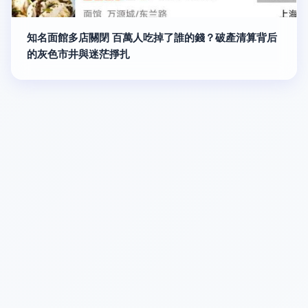
知名面館多店關閉 百萬人吃掉了誰的錢？破產清算背后
的灰色市井與迷茫掙扎